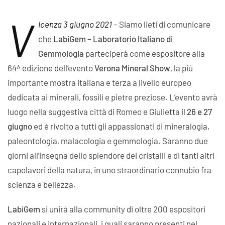
V
icenza 3 giugno 2021
– Siamo lieti di comunicare
che
LabiGem – Laboratorio Italiano di
Gemmologia
parteciperà come espositore alla
64^ edizione dell’evento
Verona Mineral Show
, la più
importante mostra italiana e terza a livello europeo
dedicata ai minerali, fossili e pietre preziose. L’evento avrà
luogo nella suggestiva città di Romeo e Giulietta il
26 e 27
giugno
ed è rivolto a tutti gli appassionati di mineralogia,
paleontologia, malacologia e gemmologia. Saranno due
giorni all’insegna dello splendore dei cristalli e di tanti altri
capolavori della natura, in uno straordinario connubio fra
scienza e bellezza.
LabiGem
si unirà alla community di oltre 200 espositori
nazionali e internazionali, i quali saranno presenti nel