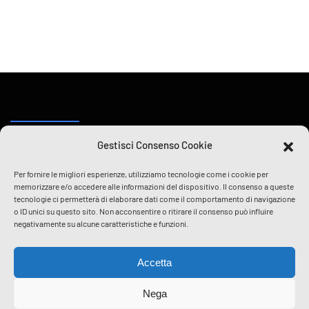
Gestisci Consenso Cookie
Per fornire le migliori esperienze, utilizziamo tecnologie come i cookie per
memorizzare e/o accedere alle informazioni del dispositivo. Il consenso a queste
Certificati gemmologici imparziali secondo i più
tecnologie ci permetterà di elaborare dati come il comportamento di navigazione
o ID unici su questo sito. Non acconsentire o ritirare il consenso può influire
alti standard di
negativamente su alcune caratteristiche e funzioni.
affidabilità, coerenza ed integrità
Accetta
Nega