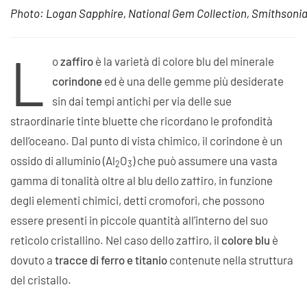
Photo: Logan Sapphire, National Gem Collection, Smithsonian
L
o
zaffiro
è la varietà di colore blu del minerale
corindone
ed è una delle gemme più desiderate
sin dai tempi antichi per via delle sue
straordinarie tinte bluette che ricordano le profondità
dell’oceano. Dal punto di vista chimico, il corindone è un
ossido di alluminio (Al
O
) che può assumere una vasta
2
3
gamma di tonalità oltre al blu dello zaffiro, in funzione
degli elementi chimici, detti cromofori, che possono
essere presenti in piccole quantità all’interno del suo
reticolo cristallino. Nel caso dello zaffiro, il
colore blu
è
dovuto a
tracce di ferro e titanio
contenute nella struttura
del cristallo.