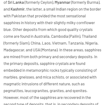
of
Sri Lanka
(formerly Ceylon),
Myanmar
(formerly Burma),
and
Kashmir
, the latter, a small Indian region on the border
with Pakistan that provided the most sensational
sapphires in history with their slightly milky cornflower
blue. Other deposits from which good quality crystals
come are found in Australia, Cambodia (Pailin), Thailand
(formerly Siam), China, Laos, Vietnam, Tanzania, Nigeria,
Madagascar, and USA (Montana). In these areas, sapphires
are mined from both primary and secondary deposits. In
the primary deposits, sapphire crystals are found
embedded in metamorphic rocks typically consisting of
marbles, gneisses, and mica schists, or associated with
magmatic intrusions of different nature, such as
pegmatites, leucogranites, granites, and syenites.
However, most of the sapphires are recovered in the
second type of deposits, that is, in secondary deposits of