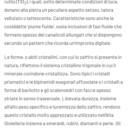
rutilo (TiO
), i quali, sotto determinate condizioni di luce,
2
donano alla pietra un peculiare aspetto setoso, talora
vellutato o lattescente. Caratteristiche sono anche le
cosiddette ‘piume fluide’, ossia inclusioni di fasi fluide che
formano spesso dei canalicoli allungati che si dispongono
secondo un pattern che ricorda un’impronta digitale.
Le forme, o abiti cristallini, con cui lo zaffiro si presenta in
natura, riflettono il sistema cristallino trigonale in cui il
minerale corindone cristallizza. Sono tipici i cristalli
prismatici e le bipiramidi esagonali affusolate o i cristalli a
forma di barilotto e gli scalenoedri con facce spesso
striate in senso trasversale. L’elevata durezza, insieme
all’alto peso specifico e lucentezza dello zaffiro, rendono
questo cristallo molto apprezzato e utilizzato nell’Alta
Gioielleria insieme a smeraldi, rubini, diamanti e perle. Gli