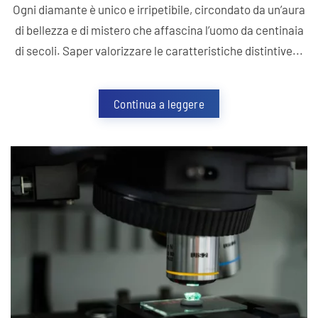
Ogni diamante è unico e irripetibile, circondato da un’aura
di bellezza e di mistero che affascina l’uomo da centinaia
di secoli. Saper valorizzare le caratteristiche distintive...
Continua a leggere