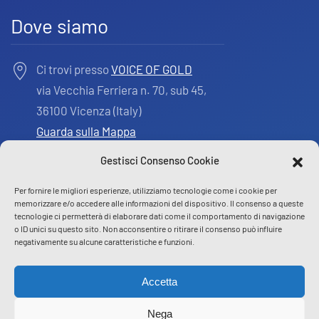
Dove siamo
Ci trovi presso
VOICE OF GOLD
via Vecchia Ferriera n. 70, sub 45,
36100 Vicenza (Italy)
Guarda sulla Mappa
Gestisci Consenso Cookie
Per fornire le migliori esperienze, utilizziamo tecnologie come i cookie per
memorizzare e/o accedere alle informazioni del dispositivo. Il consenso a queste
tecnologie ci permetterà di elaborare dati come il comportamento di navigazione
Labigem
è un brand di PALLADIOLAB SRL
o ID unici su questo sito. Non acconsentire o ritirare il consenso può influire
negativamente su alcune caratteristiche e funzioni.
P.IVA 03097470243
Accetta
FOLLOW US :
Nega