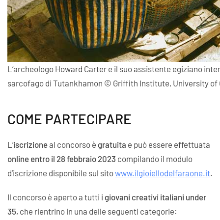
L’archeologo Howard Carter e il suo assistente egiziano inten
sarcofago di Tutankhamon © Griffith Institute, University of
COME PARTECIPARE
L’
iscrizione
al concorso è
gratuita
e può essere effettuata
online
entro il 28 febbraio 2023
compilando il modulo
d’iscrizione disponibile sul sito
www.ilgioiellodelfaraone.it
.
Il concorso è aperto a tutti i
giovani creativi italiani under
35
, che rientrino in una delle seguenti categorie: